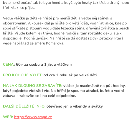
bylo horší počasí tak to bylo hned a když bylo hezky tak třeba druhý nebo
třetí vlak, co přijel.
Vedle vláčku je dětské hřiště pro menší děti a vedle něj stánek s
občerstvením. A kousek dál je hřiště pro větší děti, vodní atrakce, kde po
sobě stříkáte pistolemi vodu dále lezecká stěna, dřevěná zvířátka a beach
hřiště. Všude kolem je i tráva, hodně rodičů si tam roztáhlo deku, ale k
dispozici je i hodně laviček. Na hřiště se dá dostat i z cyklostezky, která
vede například ze směru Komárova.
CENA
: 60,- za osobu a 1 jízdu vláčkem
PRO KOHO JE VÝLET:
od cca 1 roku až po velké děti
NA JAK DLOUHO SE ZABAVÍTE:
vláček je maximálně na půl hodiny,
když pojedete víckrát i víc. Na hřišti je spousta atrakcí, bufet a vodní
zábava - zabavíte se i na celé odpoledne.
DALŠÍ DŮLEŽITÉ INFO:
otevřeno jen o víkendy a svátky
WEB:
https://www.smpd.cz