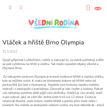
Přejít
na
NÁKU
obsah
KOŠÍK
Vláček a hřiště Brno Olympia
31.5.2022
Spojit příjemné s užitečným, rodiče si nakoupí to, co nutně potřebují a děti
se pak vyblbnou na hřišti a vláčku. Tak může vypadat nějaký víkend u
Olympie Brno.
Za nákupním centrem Olympia je krásné venkovní hřiště a replika vláčku,
kde se můžete svézt. K vlaku se dostanete bokem od hřiště nebo od
parkoviště (ta část u Humanicu).
Najdete tam krásnou repliku malého
nádraží i s nástupišti a pokladnou. Zároveň je zde i bufet a toalety. Pokud
vás náhodou zastihne déšť půjčí vám deštníky. Vláčků je více druhů, stačí
si jen vybrat, jaký se vám líbí. Jedna jízda trvá cca 12 minut. Cesta je
relativně dlouhá, vede kolem celého hřiště a jedete přes most nebo i
tunelem. Na vláček se dostanete celkem rychle, my byli několikrát - když