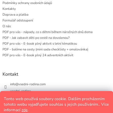
Podmínky ochrany osobních údajů
Kontakty
Doprava a platba
Formulář odstoupení
O nás
PDF pro vás - nápady, co s dětmi během náročných dnů doma
PDF - Jak zabavit děti po cestě na dovolenou?
PDF pro vás - E-book plný aktivit s letní tématikou
PDF - balíme na cesty (mini sada checklisty + omalovánka)
PDF pro vás - E-book plný 24 adventních aktivit
Kontakt
info
@
vsedni-rodina.com
vsedni_rodina
vsedni_rodina
Tento web používá soubory cookie. Dalším procházením
tohoto webu vyjadřujete souhlas s jejich používáním.. Více
informací
zde
.