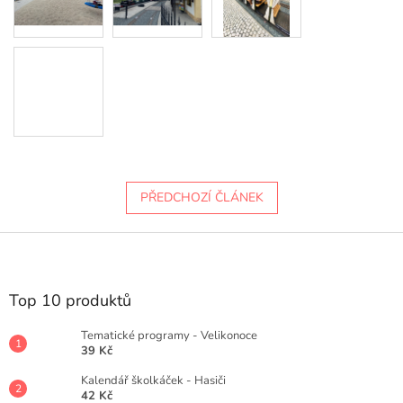
PŘEDCHOZÍ ČLÁNEK
Z
á
p
a
Top 10 produktů
t
í
Tematické programy - Velikonoce
39 Kč
Kalendář školkáček - Hasiči
42 Kč