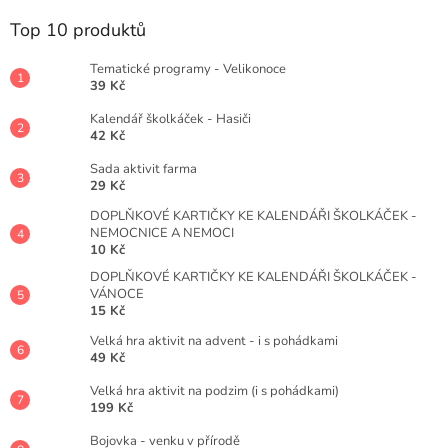
d
p
a
a
Top 10 produktů
c
t
í
í
Tematické programy - Velikonoce
p
39 Kč
r
v
Kalendář školkáček - Hasiči
k
42 Kč
y
v
Sada aktivit farma
29 Kč
ý
p
DOPLŇKOVÉ KARTIČKY KE KALENDÁŘI ŠKOLKÁČEK -
i
NEMOCNICE A NEMOCI
s
10 Kč
u
DOPLŇKOVÉ KARTIČKY KE KALENDÁŘI ŠKOLKÁČEK -
VÁNOCE
15 Kč
Velká hra aktivit na advent - i s pohádkami
49 Kč
Velká hra aktivit na podzim (i s pohádkami)
199 Kč
Bojovka - venku v přírodě