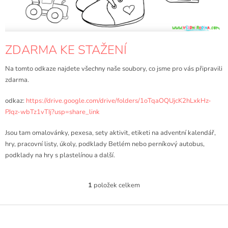
ZDARMA KE STAŽENÍ
Na tomto odkaze najdete všechny naše soubory, co jsme pro vás připravili
zdarma.
odkaz:
https://drive.google.com/drive/folders/1oTqaOQUjcK2hLxkHz-
PJqz-wbTz1vTIj?usp=share_link
Jsou tam omalovánky, pexesa, sety aktivit, etiketi na adventní kalendář,
hry, pracovní listy, úkoly, podklady Betlém nebo perníkový autobus,
podklady na hry s plastelínou a další.
1
položek celkem
O
v
Z
l
á
á