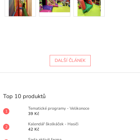
DALŠÍ ČLÁNEK
Z
á
p
a
Top 10 produktů
t
í
Tematické programy - Velikonoce
39 Kč
Kalendář školkáček - Hasiči
42 Kč
Sada aktivit farma