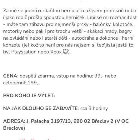
Za mě se jedná o zdařilou hernu a to už jsem profesně nebo
i jako rodič prošla spoustou herniček. Líbí se mi rozmanitost
- máte tam zábavu pro nejmenší prcky - balónky, kolotoče,
motorky nebo pak i pro trochu větší - skákací hrady, bagry
na ovládání nebo i starší děti - autodráha a dokonce i herní
konzole (jelikož to není pro nás nejsem si teď jistá jestli to
byl Playstation nebo Xbox 😇).
CENA
: dospělí zdarma, vstup na hodinu: 99,- nebo
celodenní: 199,-
PRO KOHO JE VÝLET:
NA JAK DLOUHO SE ZABAVÍTE
: cca 3 hodiny
ADRESA: J. Palacha 3197/13, 690 02 Břeclav 2 (V OC
Breclove)