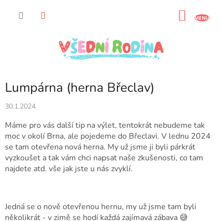
Přejít
na
NÁKU
obsah
KOŠÍK
Lumpárna (herna Břeclav)
30.1.2024
Máme pro vás další tip na výlet, tentokrát nebudeme tak
moc v okolí Brna, ale pojedeme do Břeclavi. V lednu 2024
se tam otevřena nová herna. My už jsme ji byli párkrát
vyzkoušet a tak vám chci napsat naše zkušenosti, co tam
najdete atd. vše jak jste u nás zvyklí.
Jedná se o nově otevřenou hernu, my už jsme tam byli
několikrát - v zimě se hodí každá zajímavá zábava 😅