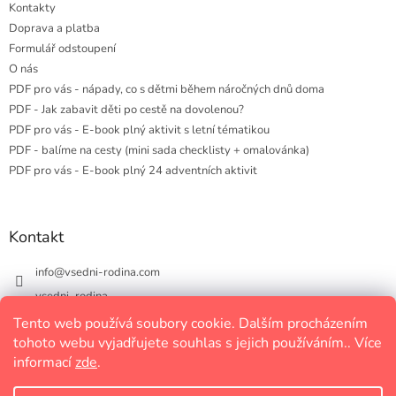
Kontakty
Doprava a platba
Formulář odstoupení
O nás
PDF pro vás - nápady, co s dětmi během náročných dnů doma
PDF - Jak zabavit děti po cestě na dovolenou?
PDF pro vás - E-book plný aktivit s letní tématikou
PDF - balíme na cesty (mini sada checklisty + omalovánka)
PDF pro vás - E-book plný 24 adventních aktivit
Kontakt
info
@
vsedni-rodina.com
vsedni_rodina
vsedni_rodina
Tento web používá soubory cookie. Dalším procházením
tohoto webu vyjadřujete souhlas s jejich používáním.. Více
informací
zde
.