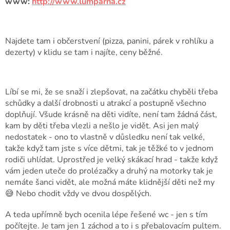
www:
http://www.lumparna.cz
Najdete tam i občerstvení (pizza, panini, párek v rohlíku a
dezerty) v klidu se tam i najíte, ceny běžné.
Líbí se mi, že se snaží i zlepšovat, na začátku chyběli třeba
schůdky a další drobnosti u atrakcí a postupně všechno
doplňují. Všude krásně na děti vidíte, není tam žádná část,
kam by děti třeba vlezli a nešlo je vidět. Asi jen malý
nedostatek - ono to vlastně v důsledku není tak velké,
takže když tam jste s více dětmi, tak je těžké to v jednom
rodiči uhlídat. Uprostřed je velký skákací hrad - takže když
vám jeden uteče do prolézačky a druhý na motorky tak je
nemáte šanci vidět, ale možná máte klidnější děti než my
😅 Nebo chodit vždy ve dvou dospělých.
A teda upřímně bych ocenila lépe řešené wc - jen s tím
počítejte. Je tam jen 1 záchod a to i s přebalovacím pultem.